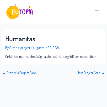
Skip
Post
Main
to
navigation
Menu
content
Humanitas
By
Eutopia project
/
augusztus 30, 2024
Önkéntes munkalehetőség fiatalok számára egy idősek otthonában.
←
Previous Project Card
Next Project Card
→