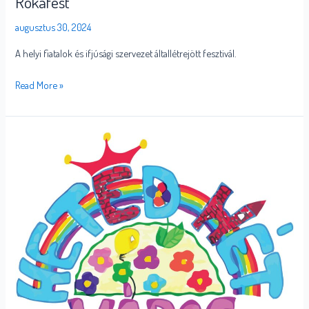
Rókafest
augusztus 30, 2024
A helyi fiatalok és ifjúsági szervezet általlétrejött fesztivál.
Read More »
Hetedhét
Játékváros