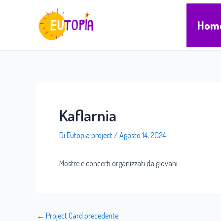
Vai
Navigazione
al
articoli
Hom
contenuto
Kaflarnia
Di
Eutopia project
/
Agosto 14, 2024
Mostre e concerti organizzati da giovani.
←
Project Card precedente