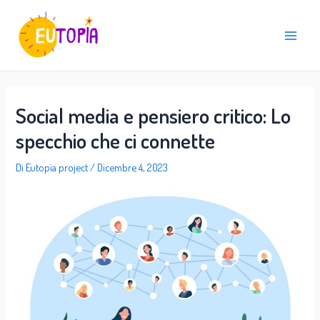
Vai
Navigazione
Main
al
articoli
Menu
contenuto
Social media e pensiero critico: Lo
specchio che ci connette
Di
Eutopia project
/
Dicembre 4, 2023