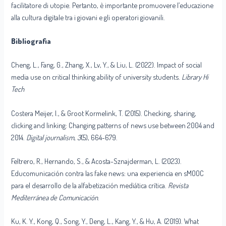
facilitatore di utopie. Pertanto, è importante promuovere l’educazione
alla cultura digitale tra i giovani e gli operatori giovanili.
Bibliografia
Cheng, L., Fang, G., Zhang, X., Lv, Y., & Liu, L. (2022). Impact of social
media use on critical thinking ability of university students.
Library Hi
Tech
Costera Meijer, I., & Groot Kormelink, T. (2015). Checking, sharing,
clicking and linking: Changing patterns of news use between 2004 and
2014.
Digital journalism
,
3
(5), 664-679.
Feltrero, R., Hernando, S., & Acosta-Sznajderman, L. (2023).
Educomunicación contra las fake news: una experiencia en sMOOC
para el desarrollo de la alfabetización mediática crítica.
Revista
Mediterránea de Comunicación
.
Ku, K. Y., Kong, Q., Song, Y., Deng, L., Kang, Y., & Hu, A. (2019). What