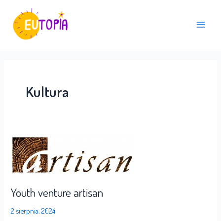
Skip
Main
to
Menu
content
Kultura
Youth
venture
artisan
Youth venture artisan
2 sierpnia, 2024