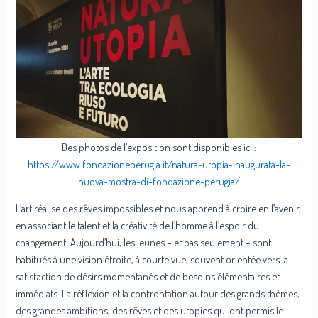
Des photos de l’exposition sont disponibles ici :
https://www.fondazioneperugia.it/natura-utopia-inaugurata-la-
nuova-mostra-di-fondazione-perugia/
L’art réalise des rêves impossibles et nous apprend à croire en l’avenir,
en associant le talent et la créativité de l’homme à l’espoir du
changement. Aujourd’hui, les jeunes – et pas seulement – sont
habitués à une vision étroite, à courte vue, souvent orientée vers la
satisfaction de désirs momentanés et de besoins élémentaires et
immédiats. La réflexion et la confrontation autour des grands thèmes,
des grandes ambitions, des rêves et des utopies qui ont permis le