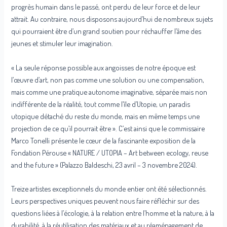
progrès humain dans le passé, ont perdu de leur force et de leur
attrait. Au contraire, nous disposons aujourd’hui de nombreux sujets
qui pourraient être d’un grand soutien pour réchauffer l’âme des
jeunes et stimuler leur imagination.
« La seule réponse possible aux angoisses de notre époque est
l’œuvre d’art, non pas comme une solution ou une compensation,
mais comme une pratique autonome imaginative, séparée mais non
indifférente de la réalité, tout comme l’île d’Utopie, un paradis
utopique détaché du reste du monde, mais en même temps une
projection de ce qu’il pourrait être ». C’est ainsi que le commissaire
Marco Tonelli présente le cœur de la fascinante exposition de la
Fondation Pérouse « NATURE / UTOPIA – Art between ecology, reuse
and the future » (Palazzo Baldeschi, 23 avril – 3 novembre 2024).
Treize artistes exceptionnels du monde entier ont été sélectionnés.
Leurs perspectives uniques peuvent nous faire réfléchir sur des
questions liées à l’écologie, à la relation entre l’homme et la nature, à la
durabilité, à la réutilisation des matériaux et au réaménagement de