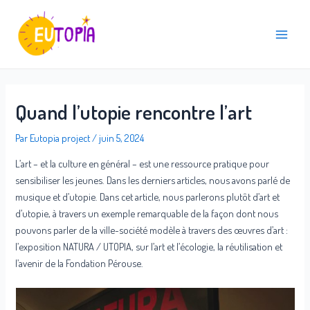
Aller
Navigation
Main
au
des
Menu
contenu
articles
Quand l’utopie rencontre l’art
Par
Eutopia project
/
juin 5, 2024
L’art – et la culture en général – est une ressource pratique pour
sensibiliser les jeunes. Dans les derniers articles, nous avons parlé de
musique et d’utopie. Dans cet article, nous parlerons plutôt d’art et
d’utopie, à travers un exemple remarquable de la façon dont nous
pouvons parler de la ville-société modèle à travers des œuvres d’art :
l’exposition NATURA / UTOPIA, sur l’art et l’écologie, la réutilisation et
l’avenir de la Fondation Pérouse.