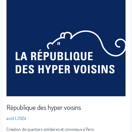
voisins
République des hyper voisins
août 1, 2024
Création de quartiers solidaires et conviviaux à Paris.