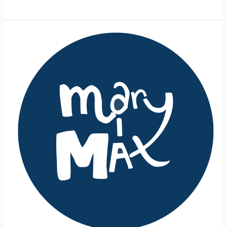
Mary
and
Max