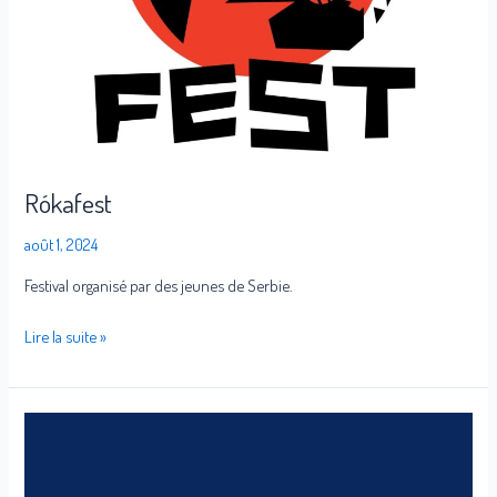
Rókafest
août 1, 2024
Festival organisé par des jeunes de Serbie.
Lire la suite »
République
des
hyper